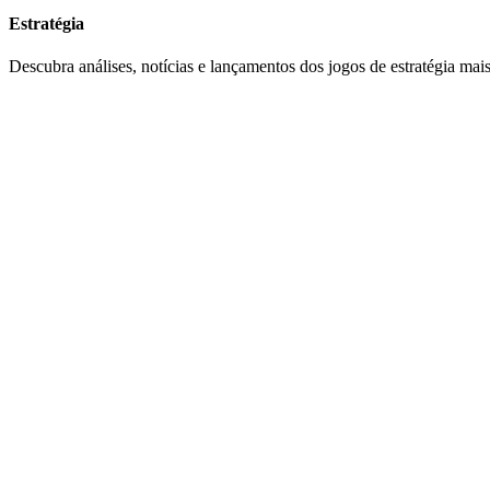
Estratégia
Descubra análises, notícias e lançamentos dos jogos de estratégia mai