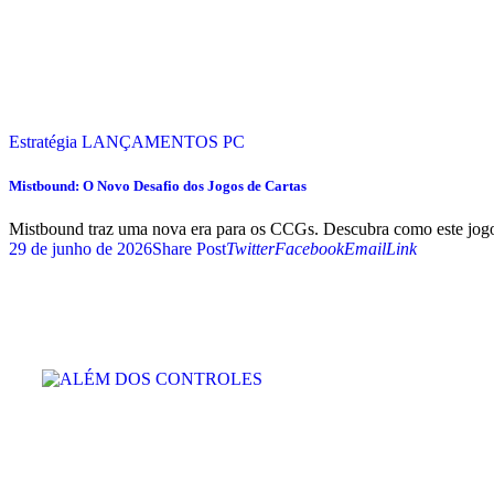
Estratégia
LANÇAMENTOS
PC
Mistbound: O Novo Desafio dos Jogos de Cartas
Mistbound traz uma nova era para os CCGs. Descubra como este jogo d
29 de junho de 2026
Share Post
Twitter
Facebook
Email
Link