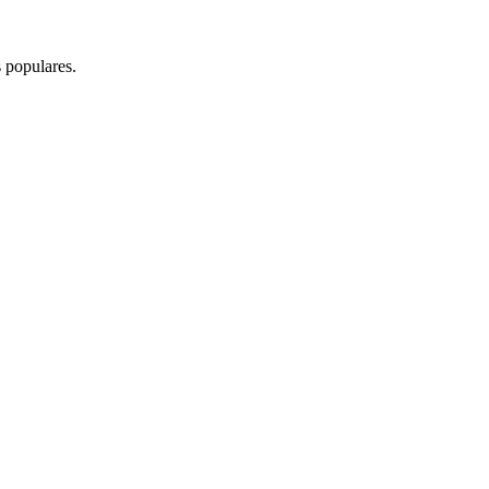
s populares.