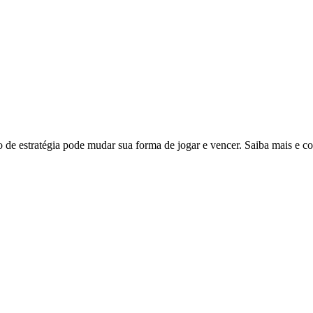
e estratégia pode mudar sua forma de jogar e vencer. Saiba mais e con