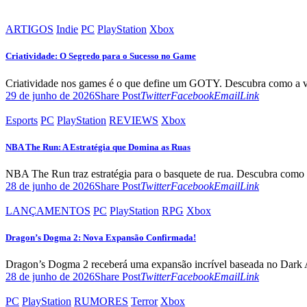
ARTIGOS
Indie
PC
PlayStation
Xbox
Criatividade: O Segredo para o Sucesso no Game
Criatividade nos games é o que define um GOTY. Descubra como a visã
Twitter
Facebook
Email
Copy
29 de junho de 2026
Share Post
Twitter
Facebook
Email
Link
URL
to
Esports
PC
PlayStation
REVIEWS
Xbox
clipboard
NBA The Run: A Estratégia que Domina as Ruas
NBA The Run traz estratégia para o basquete de rua. Descubra como as
Twitter
Facebook
Email
Copy
28 de junho de 2026
Share Post
Twitter
Facebook
Email
Link
URL
to
LANÇAMENTOS
PC
PlayStation
RPG
Xbox
clipboard
Dragon’s Dogma 2: Nova Expansão Confirmada!
Dragon’s Dogma 2 receberá uma expansão incrível baseada no Dark Ar
Twitter
Facebook
Email
Copy
28 de junho de 2026
Share Post
Twitter
Facebook
Email
Link
URL
to
PC
PlayStation
RUMORES
Terror
Xbox