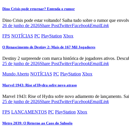
clipboard
Dino Crisis pode retornar? Entenda o rumor
Dino Crisis pode estar voltando! Saiba tudo sobre o rumor que envol
Twitter
Facebook
Email
Copy
26 de junho de 2026
Share Post
Twitter
Facebook
Email
Link
URL
to
FPS
NOTÍCIAS
PC
PlayStation
Xbox
clipboard
O Renascimento de Destiny 2: Mais de 167 Mil Jogadores
Destiny 2 surpreende com marca histórica de jogadores ativos. Desc
Twitter
Facebook
Email
Copy
25 de junho de 2026
Share Post
Twitter
Facebook
Email
Link
URL
to
Mundo Aberto
NOTÍCIAS
PC
PlayStation
Xbox
clipboard
Marvel 1943: Rise of Hydra sofre novo atraso
Marvel 1943: Rise of Hydra sofre novo adiamento de lançamento. Saib
Twitter
Facebook
Email
Copy
25 de junho de 2026
Share Post
Twitter
Facebook
Email
Link
URL
to
FPS
LANÇAMENTOS
PC
PlayStation
Xbox
clipboard
Metro 2039: O Retorno ao Caos do Subsolo