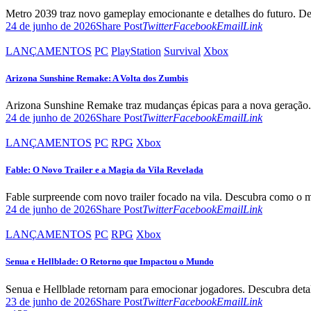
Metro 2039 traz novo gameplay emocionante e detalhes do futuro. Des
Twitter
Facebook
Email
Copy
24 de junho de 2026
Share Post
Twitter
Facebook
Email
Link
URL
to
LANÇAMENTOS
PC
PlayStation
Survival
Xbox
clipboard
Arizona Sunshine Remake: A Volta dos Zumbis
Arizona Sunshine Remake traz mudanças épicas para a nova geração. 
Twitter
Facebook
Email
Copy
24 de junho de 2026
Share Post
Twitter
Facebook
Email
Link
URL
to
LANÇAMENTOS
PC
RPG
Xbox
clipboard
Fable: O Novo Trailer e a Magia da Vila Revelada
Fable surpreende com novo trailer focado na vila. Descubra como o m
Twitter
Facebook
Email
Copy
24 de junho de 2026
Share Post
Twitter
Facebook
Email
Link
URL
to
LANÇAMENTOS
PC
RPG
Xbox
clipboard
Senua e Hellblade: O Retorno que Impactou o Mundo
Senua e Hellblade retornam para emocionar jogadores. Descubra deta
Twitter
Facebook
Email
Copy
23 de junho de 2026
Share Post
Twitter
Facebook
Email
Link