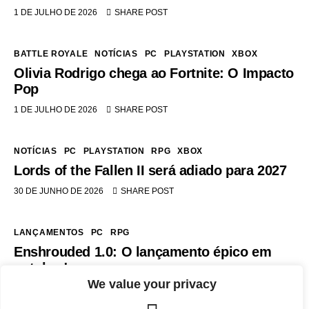
1 DE JULHO DE 2026
SHARE POST
BATTLE ROYALE
NOTÍCIAS
PC
PLAYSTATION
XBOX
Olivia Rodrigo chega ao Fortnite: O Impacto
Pop
1 DE JULHO DE 2026
SHARE POST
NOTÍCIAS
PC
PLAYSTATION
RPG
XBOX
Lords of the Fallen II será adiado para 2027
30 DE JUNHO DE 2026
SHARE POST
LANÇAMENTOS
PC
RPG
Enshrouded 1.0: O lançamento épico em
outubro!
We value your privacy
30 DE JUNHO DE 2026
SHARE POST