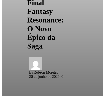
Final
Fantasy
Resonance:
O Novo
Épico da
Saga
By
Robson Moretão
26 de junho de 2026
0