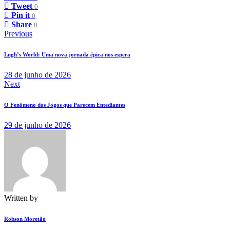
Tweet
0
Pin it
0
Share
0
Navegação
Previous
de
Lugh’s World: Uma nova jornada épica nos espera
Post
28 de junho de 2026
Next
O Fenômeno dos Jogos que Parecem Entediantes
29 de junho de 2026
Written by
Robson Moretão