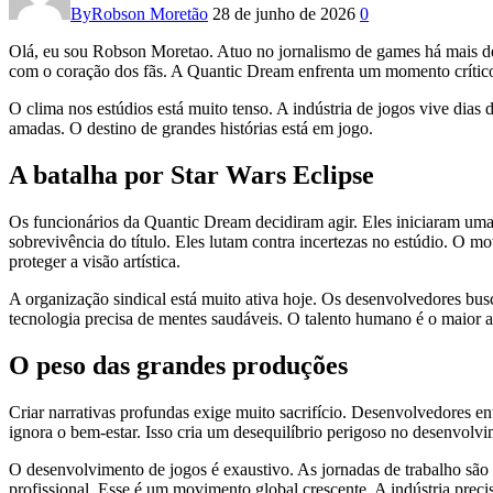
By
Robson Moretão
28 de junho de 2026
0
Olá, eu sou Robson Moretao. Atuo no jornalismo de games há mais de 
com o coração dos fãs. A Quantic Dream enfrenta um momento crític
O clima nos estúdios está muito tenso. A indústria de jogos vive dia
amadas. O destino de grandes histórias está em jogo.
A batalha por Star Wars Eclipse
Os funcionários da Quantic Dream decidiram agir. Eles iniciaram uma 
sobrevivência do título. Eles lutam contra incertezas no estúdio. O 
proteger a visão artística.
A organização sindical está muito ativa hoje. Os desenvolvedores bus
tecnologia precisa de mentes saudáveis. O talento humano é o maior at
O peso das grandes produções
Criar narrativas profundas exige muito sacrifício. Desenvolvedores en
ignora o bem-estar. Isso cria um desequilíbrio perigoso no desenvolv
O desenvolvimento de jogos é exaustivo. As jornadas de trabalho são 
profissional. Esse é um movimento global crescente. A indústria precis