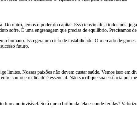
a. Do outro, temos o poder do capital. Essa tensão afeta todos nós, jo
uto sofre. É uma engrenagem que precisa de equilíbrio. Precisamos de
lento humano. Isso gera um ciclo de instabilidade. O mercado de game
 sucesso futuro.
exige limites. Nossas paixões não devem custar saúde. Vemos isso em d
entre sonho e realidade é essencial. Não sacrifique sua essência por me
sto humano invisível. Será que o brilho da tela esconde feridas? Valori