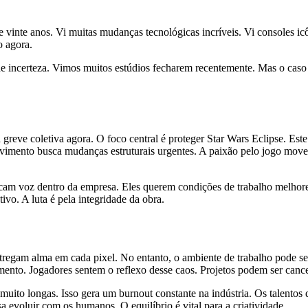
vinte anos. Vi muitas mudanças tecnológicas incríveis. Vi consoles ic
o agora.
s de incerteza. Vimos muitos estúdios fecharem recentemente. Mas o cas
greve coletiva agora. O foco central é proteger Star Wars Eclipse. Este
movimento busca mudanças estruturais urgentes. A paixão pelo jogo move
cam voz dentro da empresa. Eles querem condições de trabalho melhores
ivo. A luta é pela integridade da obra.
tregam alma em cada pixel. No entanto, o ambiente de trabalho pode ser
imento. Jogadores sentem o reflexo desse caos. Projetos podem ser cance
muito longas. Isso gera um burnout constante na indústria. Os talentos
a evoluir com os humanos. O equilíbrio é vital para a criatividade.