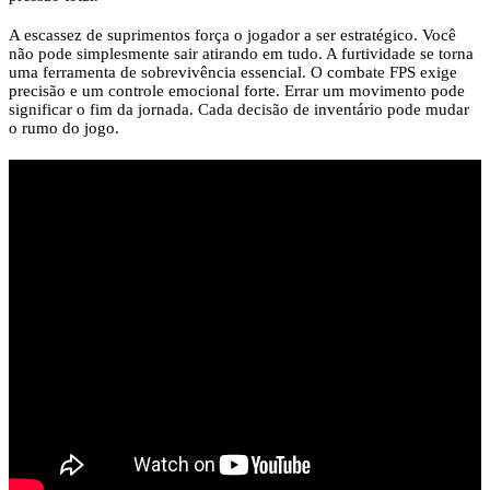
A escassez de suprimentos força o jogador a ser estratégico. Você
não pode simplesmente sair atirando em tudo. A furtividade se torna
uma ferramenta de sobrevivência essencial. O combate FPS exige
precisão e um controle emocional forte. Errar um movimento pode
significar o fim da jornada. Cada decisão de inventário pode mudar
o rumo do jogo.