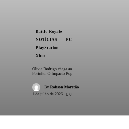
Battle Royale
NOTÍCIAS
PC
PlayStation
Xbox
Olivia Rodrigo chega ao
Fortnite: O Impacto Pop
By
Robson Moretão
1 de julho de 2026
0