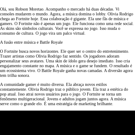
Olá, sou Robson Moretao. Acompanho o mercado há duas décadas. Vi 
consoles mudarem o mundo. Agora, a música domina o lobby. Olivia Rodrigo 
chega ao Fortnite hoje. Essa colaboração é gigante. Ela une fãs de música e 
gamers. O Fortnite não é apenas um jogo. Ele funciona como uma rede social. 
As skins são símbolos culturais. Você se expressa no jogo. Isso muda o 
consumo de cultura. O jogo vira um palco virtual.
A fusão entre música e Battle Royale
O Fortnite busca novos horizontes. Ele quer ser o centro do entretenimento. 
Trazer artistas como Olivia Rodrigo faz sentido. Os jogadores adoram 
personalizar seus avatares. Uma skin de ídolo gera desejo imediato. Isso cria 
engajamento constante no mapa. A música e o game se fundem. O resultado é 
um ecossistema vivo. O Battle Royale ganha novas camadas. A diversão agora 
tem trilha sonora.
A comunidade gamer é muito diversa. Ela abraça novos estilos 
constantemente. Olivia Rodrigo traz o público jovem. Ela traz a estética do 
pop atual. Isso atrai novos usuários para o jogo. O Fortnite se torna um 
fenômeno multigeracional. Jovens e adultos jogam juntos agora. A música 
serve como o grande elo. É uma estratégia de marketing brilhante.