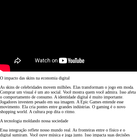
O impacto das skins na economia digital
As skins de celebridades movem milhões. Elas transformam o jogo em moda. 
Comprar um visual é um ato social. Você mostra quem você admira. Isso afeta 
o comportamento de consumo. A identidade digital é muito importante. 
Jogadores investem pesado em sua imagem. A Epic Games entende esse 
movimento. Ela cria pontes entre grandes indústrias. O gaming é o novo 
shopping world. A cultura pop dita o ritmo.
A tecnologia moldando nossa sociedade
Essa integração reflete nosso mundo real. As fronteiras entre o físico e o 
digital sumiram. Você ouve música e joga junto. Isso impacta suas decisões 