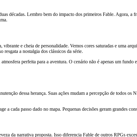
uas décadas. Lembro bem do impacto dos primeiros Fable. Agora, a fran
ama.
va, vibrante e cheia de personalidade. Vemos cores saturadas e uma arqu
 resgata a nostalgia dos clássicos da série.
a atmosfera perfeita para a aventura. O cenário não é apenas um fundo es
nutenção dessa herança. Suas ações mudam a percepção de todos os NPC
 reage a cada passo dado no mapa. Pequenas decisões geram grandes con
eveza da narrativa proposta. Isso diferencia Fable de outros RPGs exc