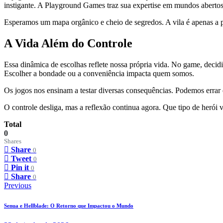
instigante. A Playground Games traz sua expertise em mundos abertos
Esperamos um mapa orgânico e cheio de segredos. A vila é apenas a p
A Vida Além do Controle
Essa dinâmica de escolhas reflete nossa própria vida. No game, decid
Escolher a bondade ou a conveniência impacta quem somos.
Os jogos nos ensinam a testar diversas consequências. Podemos errar
O controle desliga, mas a reflexão continua agora. Que tipo de herói 
Total
0
Shares
Share
0
Tweet
0
Pin it
0
Share
0
Navegação
Previous
de
Senua e Hellblade: O Retorno que Impactou o Mundo
Post