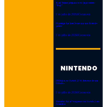
Pokemon GO traz o Safari
Koei Tecmo prepara novo jogo secreto
Urbano para o Rio de
“Fuji”
Janeiro. Prepare sua
1 de julho de 2026
0
Comments
Pokédex e saia para caçar
agora! Saiba mais sobre o
O perigo das loot boxes na sua diversão
gamer
evento aqui.
1 de julho de 2026
0
Comments
28 de junho de 2026
LEIA MAIS
NINTENDO
FPS
|
LANÇAMENTOS
|
PC
VALOR
MORTIS:
Oblivion no Switch 2? O Retorno de um
Clássico
NOVA DATA
1 de julho de 2026
0
Comments
DE
LANÇAMENTO
Shinobi: Art of Vengeance no Switch 2 em
Setembro