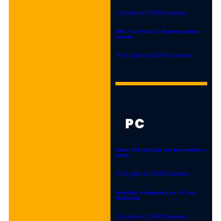
REVELADA!
1 de julho de 2026
0
Comments
Valor Mortis terá nova data
DMC 5 no Switch 2? Rumores agitam o
de lançamento em
mercado
outubro. Entenda por que o
26 de junho de 2026
0
Comments
soulslike em primeira
pessoa adiou sua estreia.
Saiba mais e descubra
tudo!
26 de junho de 2026
PC
LEIA MAIS
Doom: The Dark Ages será mais sombrio e
brutal
12 de julho de 2026
0
Comments
PC
|
PLAYSTATION
|
RUMORES
|
TERROR
|
Invincible vs Angstrom Levy: O Caos
Multiversal
XBOX
DINO
2 de julho de 2026
0
Comments