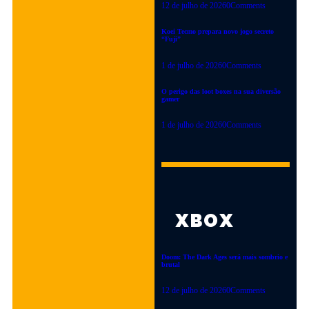
uma expansão incrível
12 de julho de 2026
0
Comments
baseada no Dark Arisen.
Koei Tecmo prepara novo jogo secreto
Explore novos mapas e itens
“Fuji”
únicos agora mesmo. Saiba
1 de julho de 2026
0
Comments
mais e prepare-se!
28 de junho de 2026
O perigo das loot boxes na sua diversão
gamer
1 de julho de 2026
0
Comments
LEIA MAIS
MOBILE
|
NOTÍCIAS
|
RPG
POKEMON GO
XBOX
TRANSFORMA
O RIO NO
Doom: The Dark Ages será mais sombrio e
SAFARI
brutal
URBANO
12 de julho de 2026
0
Comments