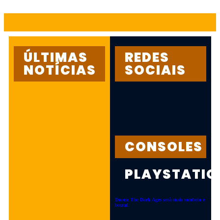
SAIBA MAIS >>>
ÚLTIMAS
REDES
NOTÍCIAS
SOCIAIS
LANÇAMENTOS
|
PC
|
PLAYSTATION
|
RPG
|
XBOX
DRAGON’S
CONSOLES
DOGMA 2:
NOVA
PLAYSTATIO
EXPANSÃO
CONFIRMADA!
Doom: The Dark Ages será mais sombrio e
brutal
Dragon's Dogma 2 receberá