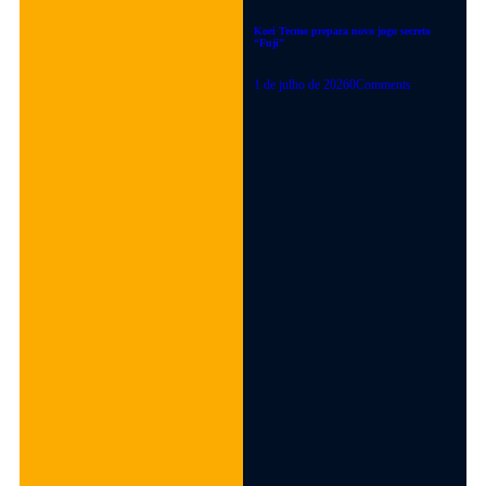
CRISIS
Koei Tecmo prepara novo jogo secreto
PODE
“Fuji”
RETORNAR?
1 de julho de 2026
0
Comments
ENTENDA O
RUMOR
Dino Crisis pode estar
voltando! Saiba tudo
sobre o rumor que
envolve o novo jogo da
Capcom e o que
esperar do retorno.
Descubra os detalhes
aqui!
26 de junho de 2026
LEIA MAIS